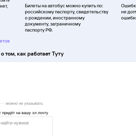
Билеты на автобус можно купить по:
Ошибки
нет,
российскому паспорту, свидетельству
не доп
о
рождении, иностранному
ошибко
документу, заграничному
паспорту
РФ.
ветов
о том, как работает Туту
можно не указывать
 придёт на вашу эл.почту