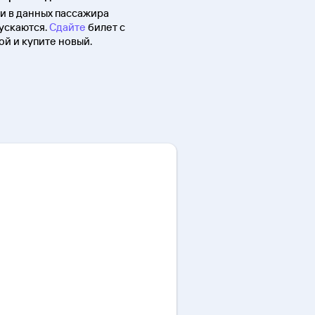
 в данных пассажира
ускаются.
Сдайте
билет с
й и купите новый.