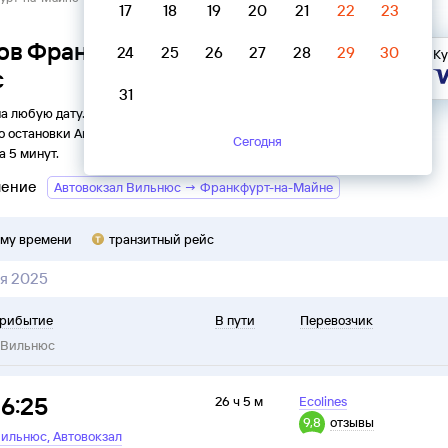
17
18
19
20
21
22
23
сов Франкфурт-на-Майне →
24
25
26
27
28
29
30
Ку
с
31
на любую дату. Вы можете узнать точное расписание
о
остановки
Автовокзал
в
Вильнюс
на
2026
год, выбрать
Сегодня
а 5 минут.
ление
Автовокзал Вильнюс → Франкфурт-на-Майне
ому времени
транзитный рейс
я 2025
рибытие
В пути
Перевозчик
Вильнюс
16:25
26 ч 5 м
Ecolines
9,8
отзывы
,
ильнюс
Автовокзал