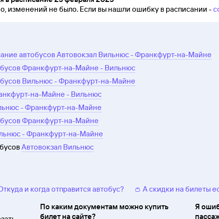
но, изменений не было.
Если вы нашли ошибку в расписании -
с
ание автобусов Автовокзал Вильнюс - Франкфурт-на-Майне
обусов Франкфурт-на-Майне - Вильнюс
обусов Вильнюс - Франкфурт-на-Майне
ранкфурт-на-Майне - Вильнюс
ильнюс - Франкфурт-на-Майне
обусов Франкфурт-на-Майне
ильнюс - Франкфурт-на-Майне
обусов
Автовокзал Вильнюс
 Откуда и когда отправится автобус?
👛 А скидки на билеты е
По каким документам можно купить
Я ошиб
билет на сайте?
пассаж
зать