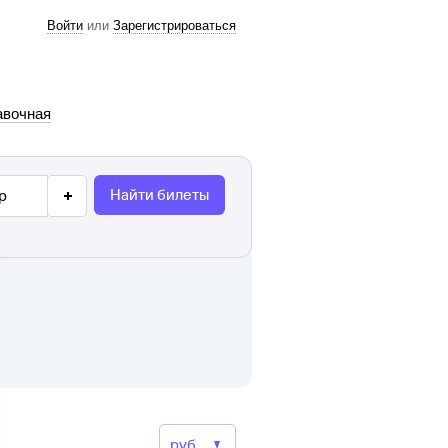
Войти
или
Зарегистрироваться
авочная
Найти билеты
р