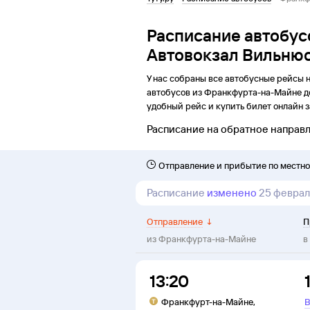
Расписание автобу
Автовокзал Вильню
У нас собраны все автобусные рейсы 
автобусов из
Франкфурта-на-Майне
д
удобный рейс и купить билет онлайн з
Расписание на обратное направ
Отправление и прибытие по местн
Расписание
изменено
25 феврал
Отправление
↓
П
из
Франкфурта-на-Майне
в
13:20
Франкфурт-на-Майне
,
В