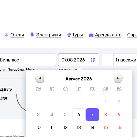
ы
Отели
Электрички
Туры
Аренда авто
Спр
1
пассажи
анкт-Петербург
,
Москва
сегодня,
завтра
Август 2026
дату
ПН
ВТ
СР
ЧТ
ПТ
СБ
ВС
ния
1
2
3
4
5
6
7
8
9
10
11
12
13
14
15
16
урт-на-Майне → Автовокзал Вильнюс