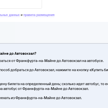
льных данных
и
правила размещения
Майне до Автовокзал?
браться от Франкфурта-на-Майне до Автовокзал на автобусе.
особ добраться до Автовокзал, нажмите на кнопку «Купить б
ену билета на определенный день; сколько идет автобус, то ес
 на автобус от Франкфурта-на-Майне до Автовокзал.
 уехать из Франкфурта-на-Майне до Автовокзал.