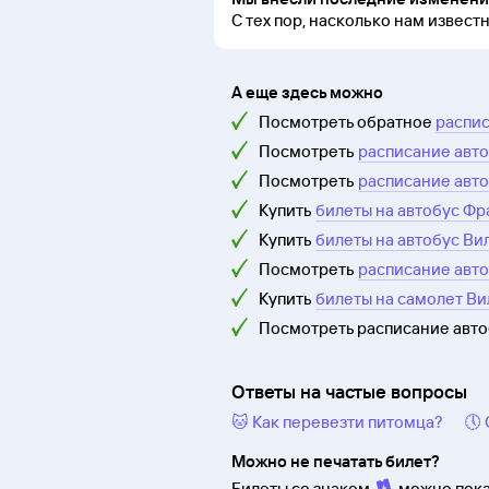
С тех пор, насколько нам извест
А еще здесь можно
Посмотреть обратное
распис
Посмотреть
расписание авт
Посмотреть
расписание авт
Купить
билеты на автобус Ф
Купить
билеты на автобус В
Посмотреть
расписание авт
Купить
билеты на самолет В
Посмотреть расписание авт
Ответы на частые вопросы
🐱 Как перевезти питомца?
🕔
Можно не печатать билет?
Билеты со знаком
можно пока