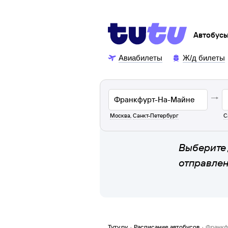
Автобус
Авиабилеты
Ж/д билеты
Москва
,
Санкт-Петербург
С
Выберите 
отправле
Туту.ру
·
Расписание автобусов
·
Франкф