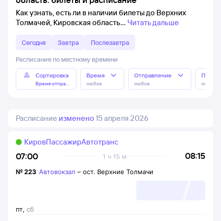
Как узнать, есть ли в наличии билеты до Верхних
Толмачей, Кировская область
Читать дальше
Сегодня
Завтра
Послезавтра
Расписание по местному времени
Сортировка
Время
Отправление
Прибы
Время отправления
любое
любое
любое
Расписание
изменено
15 апреля 2026
КировПассажирАвтотранс
08:15
07:00
1 ч 15 м
№
223
Автовокзал
–
ост. Верхние Толмачи
пт
,
сб