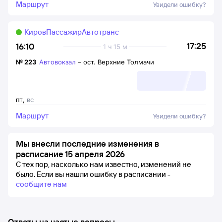
Маршрут
Увидели ошибку?
КировПассажирАвтотранс
17:25
16:10
1 ч 15 м
№
223
Автовокзал
–
ост. Верхние Толмачи
пт
,
вс
Маршрут
Увидели ошибку?
Мы внесли последние изменения в
расписание 15 апреля 2026
С тех пор, насколько нам известно, изменений не
было.
Если вы нашли ошибку в расписании -
сообщите нам
Ответы на частые вопросы