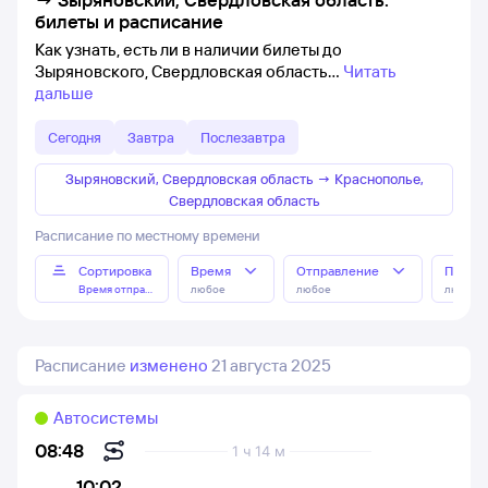
билеты и расписание
Как узнать, есть ли в наличии билеты до
Зыряновского, Свердловская область
Читать
дальше
Сегодня
Завтра
Послезавтра
Зыряновский, Свердловская область
→
Краснополье,
Свердловская область
Расписание по местному времени
Сортировка
Время
Отправление
Прибы
Время отправления
любое
любое
любое
Расписание
изменено
21 августа 2025
Автосистемы
08:48
1 ч 14 м
10:02