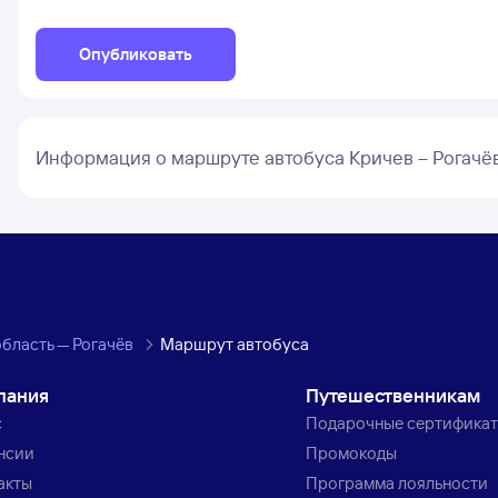
Опубликовать
Информация о маршруте автобуса Кричев – Рогачё
бласть — Рогачёв
Маршрут автобуса
пания
Путешественникам
с
Подарочные сертифика
нсии
Промокоды
акты
Программа лояльности