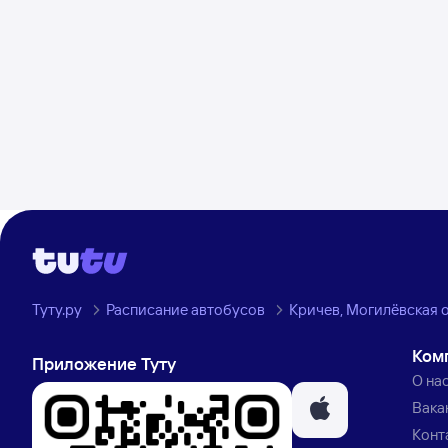
Туту.ру
Расписание автобусов
Кричев, Могилёвская о
Ком
Приложение Туту
О на
Вака
Конт