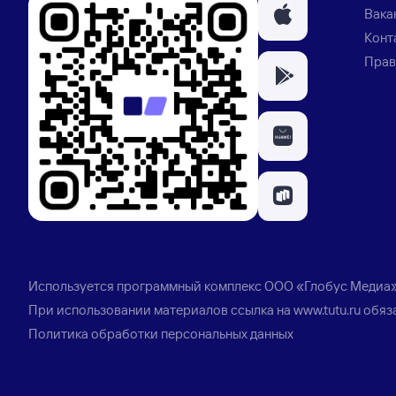
Вака
Конт
Прав
Используется программный комплекс
ООО «Глобус Медиа
При использовании материалов ссылка на
www.tutu.ru
обяз
Политика обработки персональных данных