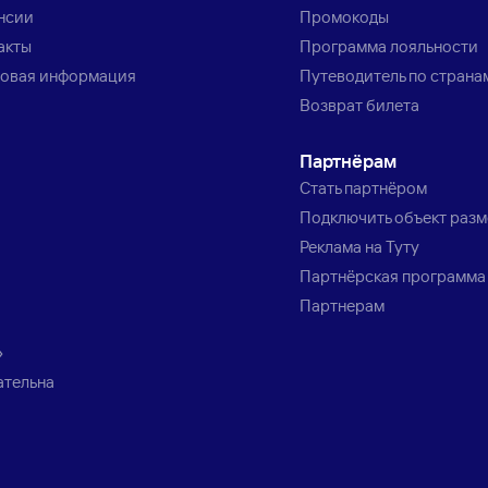
нсии
Промокоды
акты
Программа лояльности
овая информация
Путеводитель по страна
Возврат билета
Партнёрам
Стать партнёром
Подключить объект раз
Реклама на Туту
Партнёрская программа
Партнерам
»
ательна