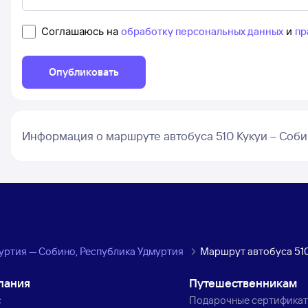
Соглашаюсь на
обработку персональных данных
и
пр
Опубликовать
Информация о маршруте автобуса 510 Кукуи – Соб
муртия — Собино, Республика Удмуртия
Маршрут автобуса 51
пания
Путешественникам
с
Подарочные сертифика