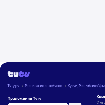
Туту.ру
Расписание автобусов
Кукуи, Республика Уд
Ком
Приложение Туту
О на