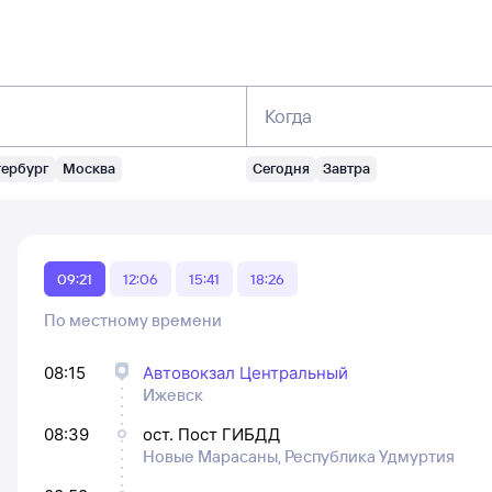
Когда
тербург
Москва
Сегодня
Завтра
09:21
12:06
15:41
18:26
По местному времени
08:15
Автовокзал Центральный
Ижевск
08:39
ост. Пост ГИБДД
Новые Марасаны, Республика Удмуртия