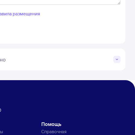
авила размещения
ино
0
Помощь
ты
Справочная