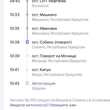
09:45
ост. СНТ Нефтяник
Воткинск
10:33
ост. Мишкино
Мишкино, Республика Удмуртия
10:35
ост. Ивановка
Ивановка, Республика Удмуртия
10:38
ост. Собино (поворот)
Собино, Республика Удмуртия
10:39
ост. Поворот на Мочище
Мочище, Республика Удмуртия
10:41
ост. Кипун
Кипун, Республика Удмуртия
10:45
Автостанция
Шаркан
Автобус № 510 следует из Кукуев в Собино с 6 остановк
Увидели неточность? Напишите нам