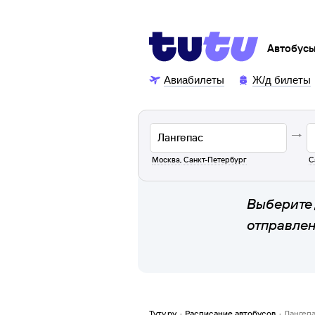
Автобус
Авиабилеты
Ж/д билеты
Москва
,
Санкт-Петербург
С
Выберите 
отправле
Туту.ру
·
Расписание автобусов
·
Лангеп