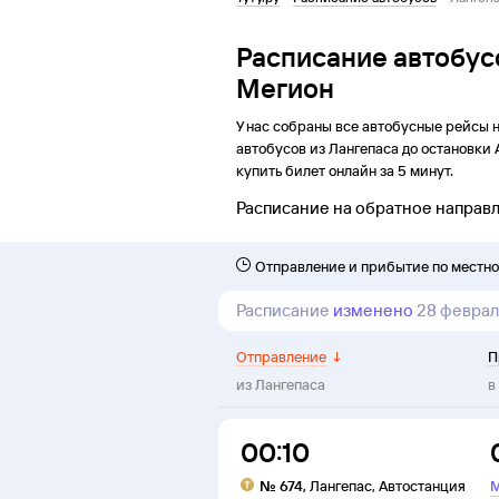
Расписание автобус
Мегион
У нас собраны все автобусные рейсы 
автобусов из
Лангепаса
до
остановки
купить билет онлайн за 5 минут.
Расписание на обратное направ
Отправление и прибытие по местн
Расписание
изменено
28 феврал
Отправление
↓
П
из
Лангепаса
в
00:10
№
674
,
Лангепас
,
Автостанция
М