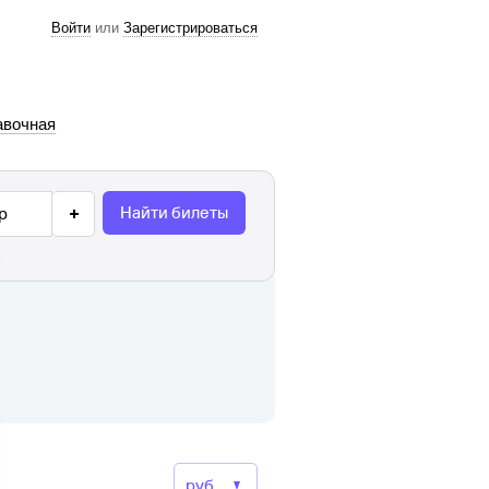
Войти
или
Зарегистрироваться
авочная
Найти билеты
р