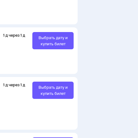
1
д
через
1
д
Выбрать дату и
купить билет
1
д
через
1
д
Выбрать дату и
купить билет