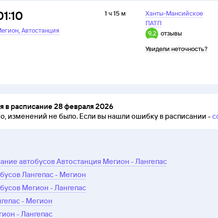
01:10
1 ч 15 м
Ханты-Мансийское
ПАТП
,
егион
Автостанция
9,2
отзывы
Увидели неточность?
 в расписание 28 февраля 2026
но, изменений не было.
Если вы нашли ошибку в расписании -
с
ание автобусов Автостанция Мегион - Лангепас
бусов Лангепас - Мегион
бусов Мегион - Лангепас
нгепас - Мегион
гион - Лангепас