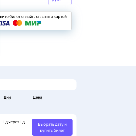
пите билет онлайн, оплатите картой
Дни
Цена
1
д
через
1
д
Выбрать дату и
купить билет