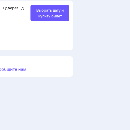
1
д
через
1
д
Выбрать дату и
купить билет
ообщите нам