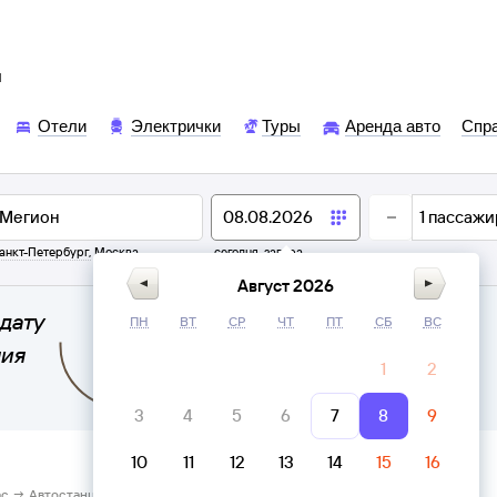
ы
Отели
Электрички
Туры
Аренда авто
Спр
1
пассажи
анкт-Петербург
,
Москва
сегодня,
завтра
Август 2026
дату
ПН
ВТ
СР
ЧТ
ПТ
СБ
ВС
ния
1
2
3
4
5
6
7
8
9
10
11
12
13
14
15
16
ас → Автостанция Мегион