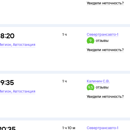
Увидели неточность?
18:20
1 ч
Севертрансавто-1
9
отзывы
,
егион
Автостанция
Увидели неточность?
19:35
1 ч
Калинин С.В.
9,5
отзывы
,
егион
Автостанция
Увидели неточность?
20:35
1 ч 10 м
Севертрансавто-1