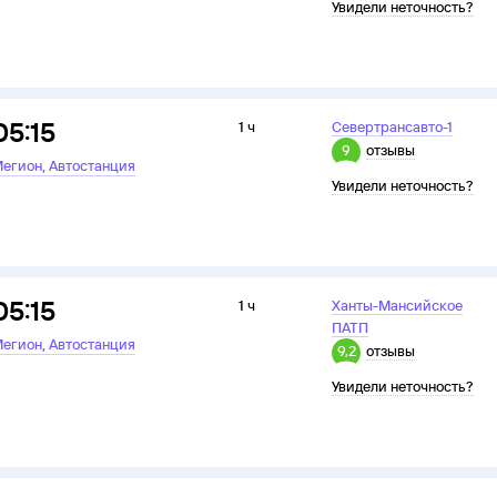
Увидели неточность?
05:15
1 ч
Севертрансавто-1
9
отзывы
,
егион
Автостанция
Увидели неточность?
05:15
1 ч
Ханты-Мансийское
ПАТП
,
егион
Автостанция
9,2
отзывы
Увидели неточность?