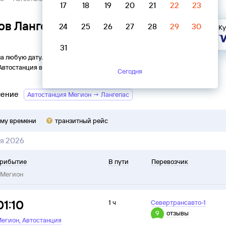
17
18
19
20
21
22
23
ов Лангепас → Автостанция
24
25
26
27
28
29
30
Ку
31
на любую дату. Вы можете узнать точное расписание
Автостанция
в
Мегион
на
2026
год, выбрать удобный рейс и
Сегодня
ление
Автостанция Мегион → Лангепас
ому времени
транзитный рейс
я 2026
рибытие
В пути
Перевозчик
Мегион
01:10
1 ч
Севертрансавто-1
9
отзывы
,
егион
Автостанция