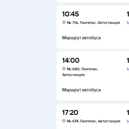
10:45
№
716
,
Лангепас
,
Автостанция
М
Маршрут автобуса
14:00
№
680
,
Лангепас
,
М
Автостанция
Маршрут автобуса
17:20
№
674
,
Лангепас
,
Автостанция
М