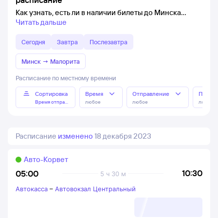
Как узнать, есть ли в наличии билеты до Минска
Читать дальше
Сегодня
Завтра
Послезавтра
Минск
→
Малорита
Расписание по местному времени
Сортировка
Время
Отправление
Прибы
Время отправления
любое
любое
любое
Расписание
изменено
18 декабря 2023
Авто-Корвет
10:30
05:00
5 ч 30 м
Автокасса
–
Автовокзал Центральный