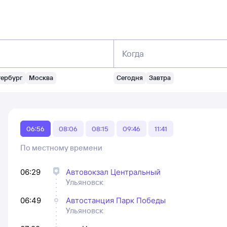
Когда
тербург
Москва
Сегодня
Завтра
06:56
08:06
08:15
09:46
11:41
По местному времени
06:29
Автовокзал Центральный
Ульяновск
06:49
Автостанция Парк Победы
Ульяновск