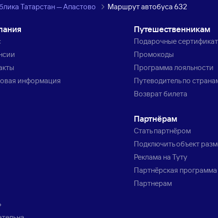
блика Татарстан — Апастово
Маршрут автобуса 632
пания
Путешественникам
с
Подарочные сертифика
нсии
Промокоды
акты
Программа лояльности
овая информация
Путеводитель по страна
Возврат билета
Партнёрам
Стать партнёром
Подключить объект раз
Реклама на Туту
Партнёрская программа
Партнерам
»
ательна