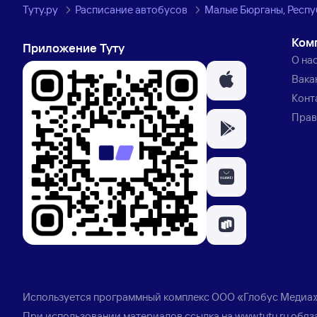
Туту.ру
Расписание автобусов
Малые Бюрганы, Респу
Ком
Приложение Туту
О на
Вака
Конт
Прав
Используется программный комплекс
ООО «Глобус Медиа
При использовании материалов ссылка на
www.tutu.ru
обяз