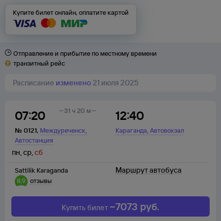
Купите билет онлайн, оплатите картой
Отправление и прибытие по местному времени
транзитный рейс
Расписание
изменено
21 июля 2025
31 ч 20 м
07:20
12:40
,
,
№
0121
,
Междуреченск
Караганда
Автовокзал
Автостанция
пн
,
ср
,
сб
Маршрут автобуса
Sattilik Karaganda
8,9
отзывы
~
7073
руб.
Купить билет