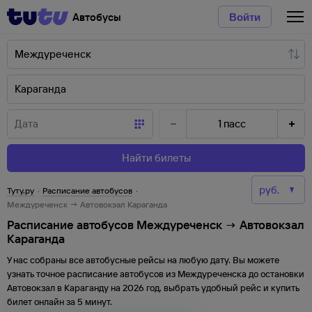
Автобусы
Войти
1
пасс
Найти билеты
Туту.ру
·
Расписание автобусов
·
Междуреченск → Автовокзал Караганда
Расписание автобусов Междуреченск → Автовокзал
Караганда
У нас собраны все автобусные рейсы на любую дату. Вы можете
узнать точное расписание автобусов из
Междуреченска
до
остановки
Автовокзал
в
Караганду
на
2026
год, выбрать удобный рейс и купить
билет онлайн за 5 минут.