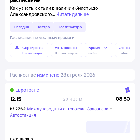
Как узнать, есть ли в наличии билеты до
Александровского
Читать дальше
Сегодня
Завтра
Послезавтра
Расписание по местному времени
Сортировка
Есть билеты
Время
Отправлен
Время отправления
Онлайн покупка
любое
любое
Расписание
изменено
28 апреля 2026
Евротранс
08:50
12:15
20 ч 35 м
№
2762
Международный автовокзал Саларьево
–
Автостанция
ежедневно