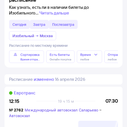
Как узнать, есть ли в наличии билеты до
Изобильного
Читать дальше
Сегодня
Завтра
Послезавтра
Изобильный
→
Москва
Расписание по местному времени
Сортировка
Есть билеты
Время
Отправлен
Время отправления
Онлайн покупка
любое
любое
Расписание
изменено
16 апреля 2026
Евротранс
07:30
12:15
19 ч 15 м
№
2762
Международный автовокзал Саларьево
–
Автовокзал