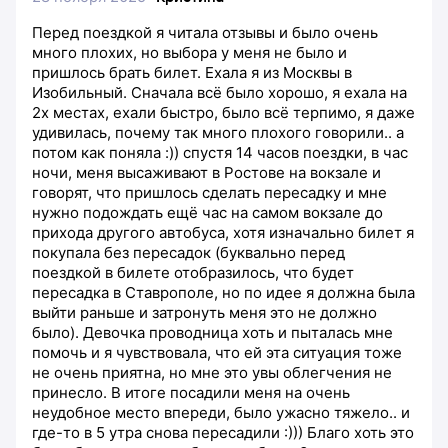
Перед поездкой я читала отзывы и было очень
много плохих, но выбора у меня не было и
пришлось брать билет. Ехала я из Москвы в
Изобильный. Сначала всё было хорошо, я ехала на
2х местах, ехали быстро, было всё терпимо, я даже
удивилась, почему так много плохого говорили.. а
потом как поняла :)) спустя 14 часов поездки, в час
ночи, меня высаживают в Ростове на вокзале и
говорят, что пришлось сделать пересадку и мне
нужно подождать ещё час на самом вокзале до
прихода другого автобуса, хотя изначально билет я
покупала без пересадок (буквально перед
поездкой в билете отобразилось, что будет
пересадка в Ставрополе, но по идее я должна была
выйти раньше и затронуть меня это не должно
было). Девочка проводница хоть и пыталась мне
помочь и я чувствовала, что ей эта ситуация тоже
не очень приятна, но мне это увы облегчения не
принесло. В итоге посадили меня на очень
неудобное место впереди, было ужасно тяжело.. и
где-то в 5 утра снова пересадили :))) Благо хоть это