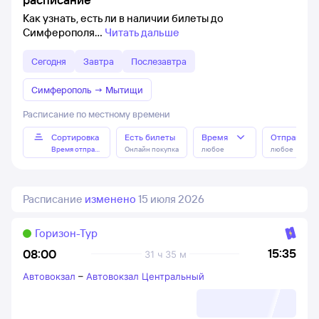
Как узнать, есть ли в наличии билеты до
Симферополя
Читать дальше
Сегодня
Завтра
Послезавтра
Симферополь
→
Мытищи
Расписание по местному времени
Сортировка
Есть билеты
Время
Отправлен
Время отправления
Онлайн покупка
любое
любое
Расписание
изменено
15 июля 2026
Горизон-Тур
15:35
08:00
31 ч 35 м
Автовокзал
–
Автовокзал Центральный