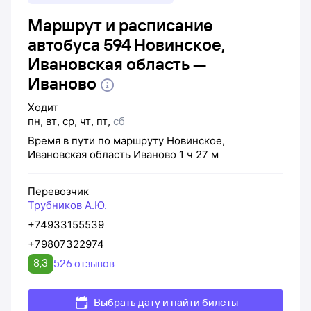
Маршрут и расписание
автобуса 594 Новинское,
Ивановская область —
Иваново
Ходит
пн
,
вт
,
ср
,
чт
,
пт
,
сб
Время в пути по маршруту
Новинское,
Ивановская область
Иваново
1 ч 27 м
Перевозчик
Трубников А.Ю.
+74933155539
+79807322974
8,3
526 отзывов
Выбрать дату и найти билеты