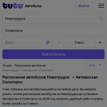
Автобусы
Войти
1
пасс
Найти билеты
Туту.ру
·
Расписание автобусов
·
Новогрудок → Автовокзал Солигорск
Расписание автобусов Новогрудок → Автовокзал
Солигорск
У нас собраны все автобусные рейсы на любую дату. Вы можете
узнать точное расписание автобусов из
Новогрудка
до
остановки
Автовокзал
в
Солигорск
на
2026
год, выбрать удобный рейс и купить
билет онлайн за 5 минут.