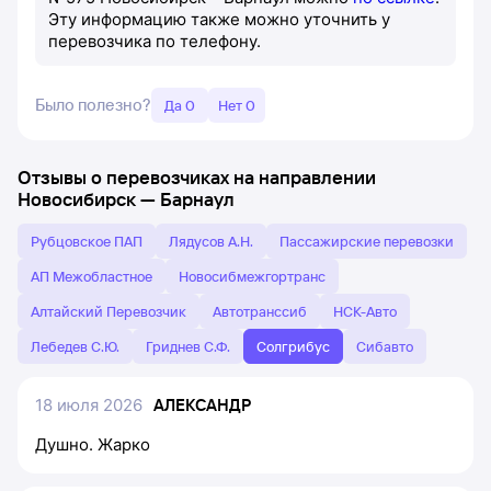
Эту информацию также можно уточнить у
перевозчика по телефону.
Было полезно?
Да 0
Нет 0
Отзывы о перевозчиках на направлении
Новосибирск
—
Барнаул
Рубцовское ПАП
Лядусов А.Н.
Пассажирские перевозки
АП Межобластное
Новосибмежгортранс
Алтайский Перевозчик
Автотранссиб
НСК-Авто
Лебедев С.Ю.
Гриднев С.Ф.
Солгрибус
Сибавто
18 июля 2026
АЛЕКСАНДР
Душно. Жарко