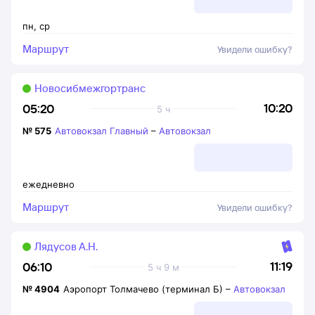
пн
,
ср
Маршрут
Увидели ошибку?
Новосибмежгортранс
10:20
05:20
5 ч
№
575
Автовокзал Главный
–
Автовокзал
ежедневно
Маршрут
Увидели ошибку?
Лядусов А.Н.
11:19
06:10
5 ч 9 м
№
4904
Аэропорт Толмачево (терминал Б)
–
Автовокзал