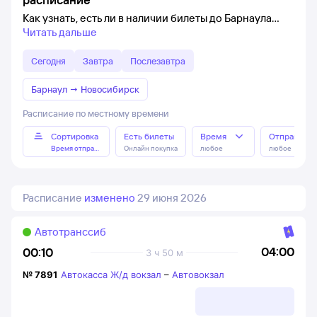
Как узнать, есть ли в наличии билеты до Барнаула
Читать дальше
Сегодня
Завтра
Послезавтра
Барнаул
→
Новосибирск
Расписание по местному времени
Сортировка
Есть билеты
Время
Отправлен
Время отправления
Онлайн покупка
любое
любое
Расписание
изменено
29 июня 2026
Автотранссиб
04:00
00:10
3 ч 50 м
№
7891
Автокасса Ж/д вокзал
–
Автовокзал