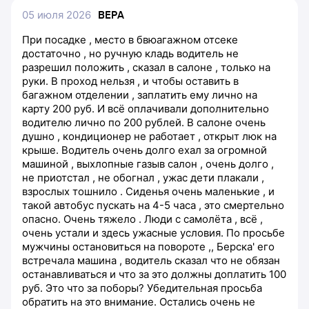
05 июля 2026
ВЕРА
При посадке , место в бвюагажном отсеке
достаточно , но ручную кладь водитель не
разрешил положить , сказал в салоне , только на
руки. В проход нельзя , и чтобы оставить в
багажном отделении , заплатить ему лично на
карту 200 руб. И всё оплачивали дополнительно
водителю лично по 200 рублей. В салоне очень
душно , кондиционер не работает , открыт люк на
крыше. Водитель очень долго ехал за огромной
машиной , выхлопные газыв салон , очень долго ,
не приотстал , не обогнал , ужас дети плакали ,
взрослых тошнило . Сиденья очень маленькие , и
такой автобус пускать на 4-5 часа , это смертельно
опасно. Очень тяжело . Люди с самолёта , всё ,
очень устали и здесь ужасные условия. По просьбе
мужчины остановиться на повороте ,, Берска' его
встречала машина , водитель сказал что не обязан
останавливаться и что за это должны доплатить 100
руб. Это что за поборы? Убедительная просьба
обратить на это внимание. Остались очень не