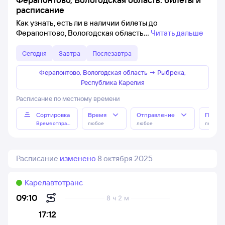
расписание
Как узнать, есть ли в наличии билеты до
Ферапонтово, Вологодская область
Читать дальше
Сегодня
Завтра
Послезавтра
Ферапонтово, Вологодская область
→
Рыбрека,
Республика Карелия
Расписание по местному времени
Сортировка
Время
Отправление
Прибы
Время отправления
любое
любое
любое
Расписание
изменено
8 октября 2025
Карелавтотранс
09:10
8 ч 2 м
17:12