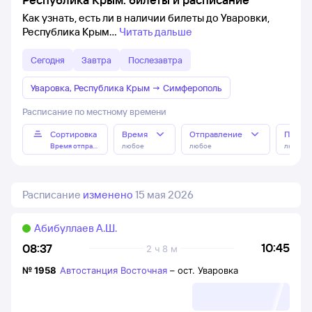
Как узнать, есть ли в наличии билеты до Уваровки,
Республика Крым
Читать дальше
Сегодня
Завтра
Послезавтра
Уваровка, Республика Крым
→
Симферополь
Расписание по местному времени
Сортировка
Время
Отправление
Прибы
Время отправления
любое
любое
любое
Расписание
изменено
15 мая 2026
Абибуллаев А.Ш.
10:45
08:37
2 ч 8 м
№
1958
Автостанция Восточная
–
ост. Уваровка