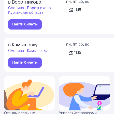
в Воротниково
пн
,
пт
,
сб
,
вс
Смолина - Воротниково,
11:15
Курганская область
Найти билеты
в Камышевку
пн
,
пт
,
сб
,
вс
Смолина - Камышевка
11:15
Найти билеты
Отзывы реальных
Управляйте заказами