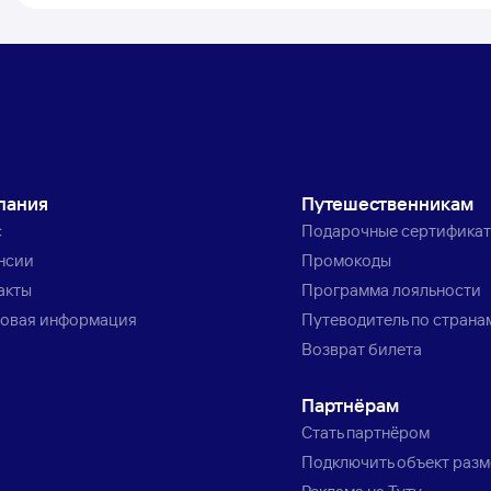
пания
Путешественникам
с
Подарочные сертифика
нсии
Промокоды
акты
Программа лояльности
овая информация
Путеводитель по страна
Возврат билета
Партнёрам
Стать партнёром
Подключить объект раз