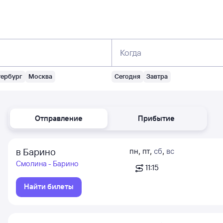
Когда
тербург
Москва
Сегодня
Завтра
Отправление
Прибытие
в Барино
пн
,
пт
,
сб
,
вс
Смолина - Барино
11:15
Найти билеты