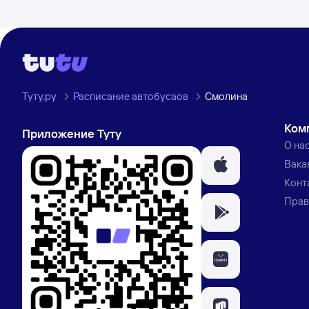
Туту.ру
Расписание автобусаов
Смолина
Ком
Приложение Туту
О на
Вака
Конт
Прав