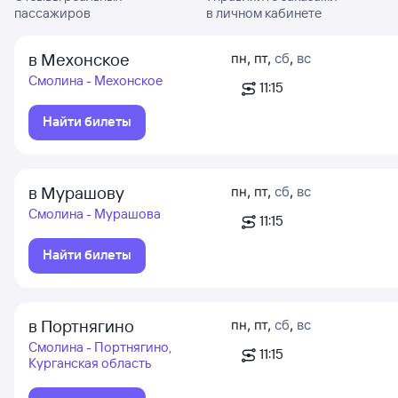
пассажиров
в личном кабинете
в Мехонское
пн
,
пт
,
сб
,
вс
Смолина - Мехонское
11:15
Найти билеты
в Мурашову
пн
,
пт
,
сб
,
вс
Смолина - Мурашова
11:15
Найти билеты
в Портнягино
пн
,
пт
,
сб
,
вс
Смолина - Портнягино,
11:15
Курганская область