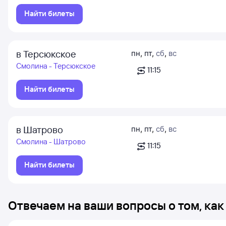
Найти билеты
в Терсюкское
пн
,
пт
,
сб
,
вс
Смолина - Терсюкское
11:15
Найти билеты
в Шатрово
пн
,
пт
,
сб
,
вс
Смолина - Шатрово
11:15
Найти билеты
Отвечаем на ваши вопросы о том, как