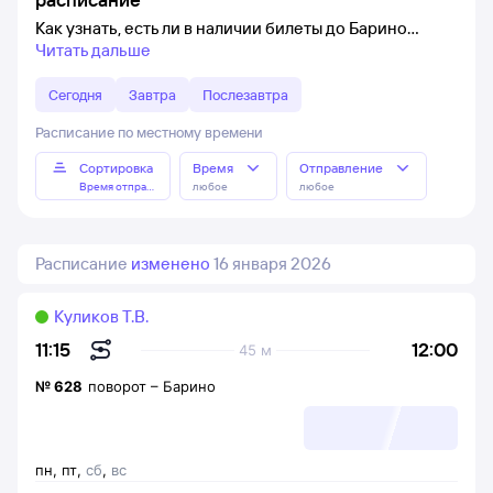
Как узнать, есть ли в наличии билеты до Барино
Читать дальше
Сегодня
Завтра
Послезавтра
Расписание по местному времени
Сортировка
Время
Отправление
Время отправления
любое
любое
Расписание
изменено
16 января 2026
Куликов Т.В.
12:00
11:15
45 м
№
628
поворот
–
Барино
пн
,
пт
,
сб
,
вс