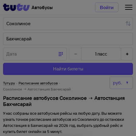
Автобусы
Войти
1
пасс
Найти билеты
Туту.ру
·
Расписание автобусов
·
Соколиное → Автостанция Бахчисарай
Расписание автобусов Соколиное → Автостанция
Бахчисарай
У нас собраны все автобусные рейсы на любую дату. Вы можете
узнать точное расписание автобусов из
Соколиного
до
остановки
Автостанция
в
Бахчисарай
на
2026
год, выбрать удобный рейс и
купить билет онлайн за 5 минут.