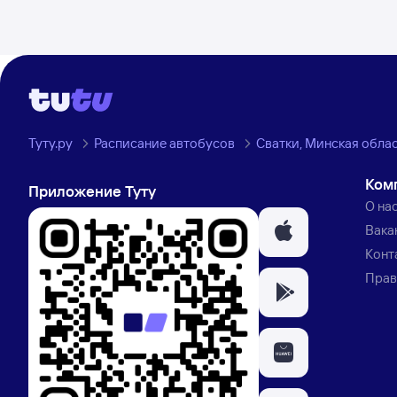
Туту.ру
Расписание автобусов
Сватки, Минская облас
Ком
Приложение Туту
О на
Вака
Конт
Прав