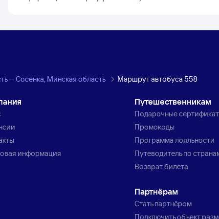
ть — Сосенка, Минская область
Маршрут автобуса 558
пания
Путешественникам
с
Подарочные сертифика
нсии
Промокоды
акты
Программа лояльности
овая информация
Путеводитель по страна
Возврат билета
Партнёрам
Стать партнёром
Подключить объект раз