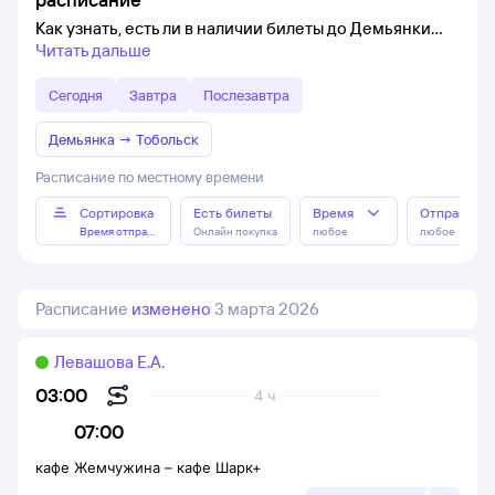
Как узнать, есть ли в наличии билеты до Демьянки
Читать дальше
Сегодня
Завтра
Послезавтра
Демьянка
→
Тобольск
Расписание по местному времени
Сортировка
Есть билеты
Время
Отправлен
Время отправления
Онлайн покупка
любое
любое
Расписание
изменено
3 марта 2026
Левашова Е.А.
03:00
4 ч
07:00
кафе Жемчужина
–
кафе Шарк+