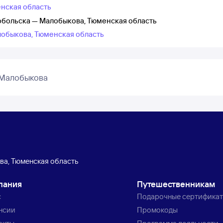
енская область
обольска — Малобыкова, Тюменская область
лобыкова, Тюменская область
 Малобыкова
а, Тюменская область
пания
Путешественникам
с
Подарочные сертифика
нсии
Промокоды