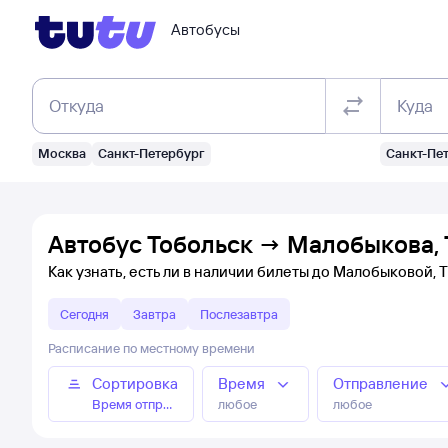
Автобусы
Откуда
Куда
Москва
Санкт-Петербург
Санкт-Пе
Автобус Тобольск → Малобыкова, 
Как узнать, есть ли в наличии билеты до Малобыковой,
Сегодня
Завтра
Послезавтра
Расписание по местному времени
Сортировка
Время
Отправление
Время отправления
любое
любое