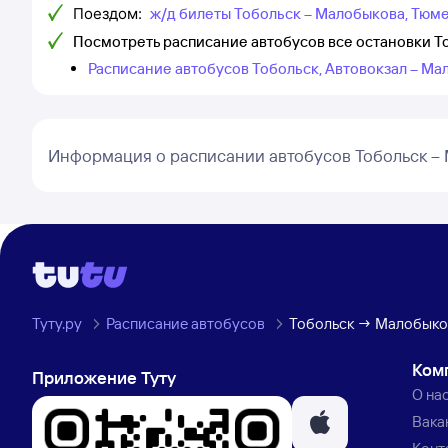
Поездом:
ж/д билеты Тобольск – Малобыкова, Тюм
Посмотреть расписание автобусов все остановки Т
Расписание автобусов Тобольск, Автовокзал – Ма
Информация о расписании автобусов Тобольск –
Туту.ру
Расписание автобусов
Тобольск → Малобыков
Ком
Приложение Туту
О на
Вака