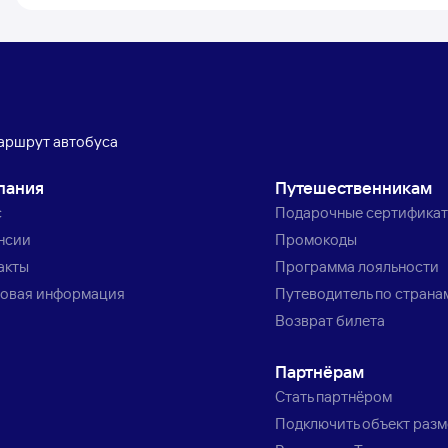
аршрут автобуса
пания
Путешественникам
с
Подарочные сертифика
нсии
Промокоды
акты
Программа лояльности
овая информация
Путеводитель по страна
Возврат билета
Партнёрам
Стать партнёром
Подключить объект раз