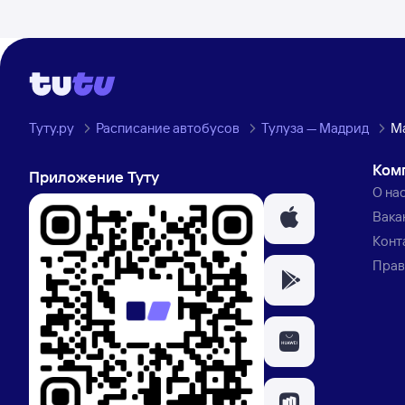
Туту.ру
Расписание автобусов
Тулуза — Мадрид
М
Ком
Приложение Туту
О на
Вака
Конт
Прав