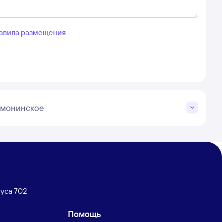
авила размещения
имонинское
уса 702
Помощь