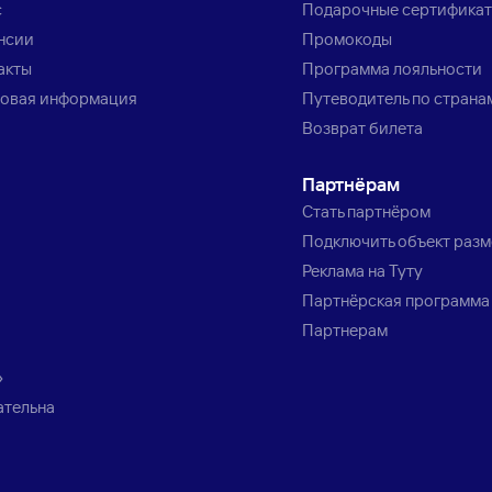
с
Подарочные сертифика
нсии
Промокоды
акты
Программа лояльности
овая информация
Путеводитель по страна
Возврат билета
Партнёрам
Стать партнёром
Подключить объект раз
Реклама на Туту
Партнёрская программа
Партнерам
»
ательна