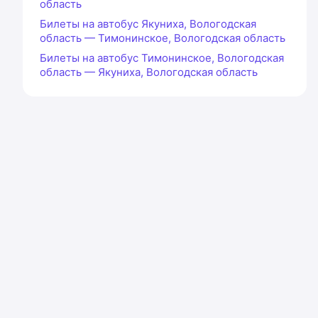
область
Билеты на автобус Якуниха, Вологодская
область — Тимонинское, Вологодская область
Билеты на автобус Тимонинское, Вологодская
область — Якуниха, Вологодская область