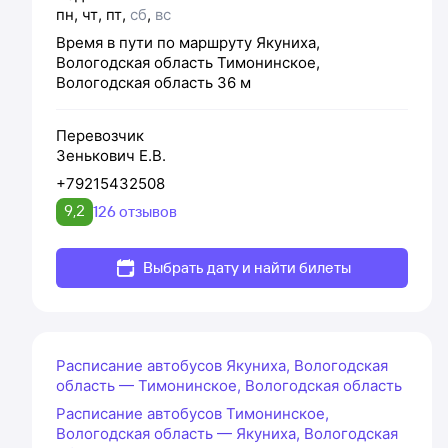
пн
,
чт
,
пт
,
сб
,
вс
Время в пути по маршруту
Якуниха,
Вологодская область
Тимонинское,
Вологодская область
36 м
Перевозчик
Зенькович Е.В.
+79215432508
9,2
126 отзывов
Выбрать дату и найти билеты
Расписание автобусов Якуниха, Вологодская
область — Тимонинское, Вологодская область
Расписание автобусов Тимонинское,
Вологодская область — Якуниха, Вологодская