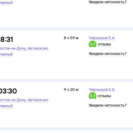
Увидели неточность?
лавный
18:31
8 ч 59 м
Чернышов Е.А.
8,4
отзывы
,
остов-на-Дону
Автовокзал
Увидели неточность?
лавный
03:30
9 ч 20 м
Чернышов Е.А.
8,4
отзывы
,
остов-на-Дону
Автовокзал
Увидели неточность?
лавный