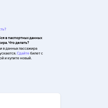
сть?
ся в паспортных данных
ира. Что делать?
 в данных пассажира
ускаются.
Сдайте
билет с
й и купите новый.