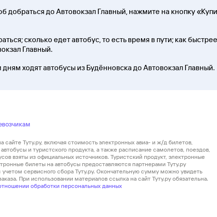
б добраться до Автовокзал Главный, нажмите на кнопку «Купи
ться; сколько едет автобус, то есть время в пути; как быстрее
вокзал Главный.
м дням ходят автобусы из Будённовска до Автовокзал Главный.
евозчикам
 сайте Туту.ру, включая стоимость электронных авиа- и ж/д билетов,
автобусы и туристского продукта, а также расписание самолетов, поездов,
усов взяты из официальных источников. Туристский продукт, электронные
ектронные билеты на автобусы предоставляются партнерами Туту.ру
 с учетом сервисного сбора Туту.ру. Окончательную сумму можно увидеть
аказа. При использовании материалов ссылка на сайт Туту.ру обязательна.
отношении обработки персональных данных