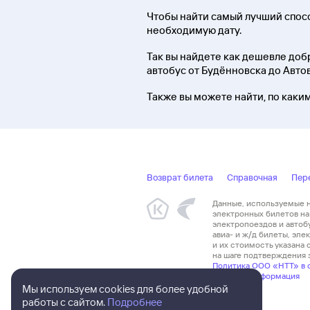
Чтобы найти самый лучший спосо
необходимую дату.
Так вы найдете как дешевле добра
автобус от Будённовска до Авто
Также вы можете найти, по каки
Возврат билета
Справочная
Пер
Данные, используемые на
электронных билетов на 
электропоездов и автоб
авиа- и ж/д билеты, эл
и их стоимость указана
на шаге подтверждения з
Политика ООО «НТТ» в 
Правовая информация
Мы используем cookies для более удобной
работы с сайтом.
Подробнее