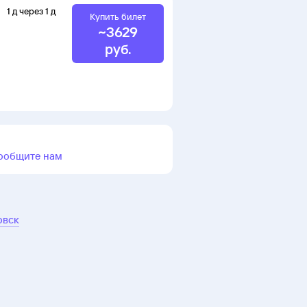
1
д
через
1
д
Купить билет
~
3629
руб.
ообщите нам
овск