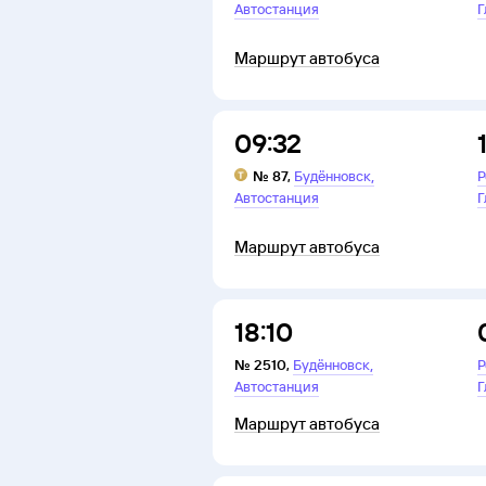
Автостанция
Г
Маршрут автобуса
09:32
,
№
87
,
Будённовск
Р
Автостанция
Г
Маршрут автобуса
18:10
,
№
2510
,
Будённовск
Р
Автостанция
Г
Маршрут автобуса