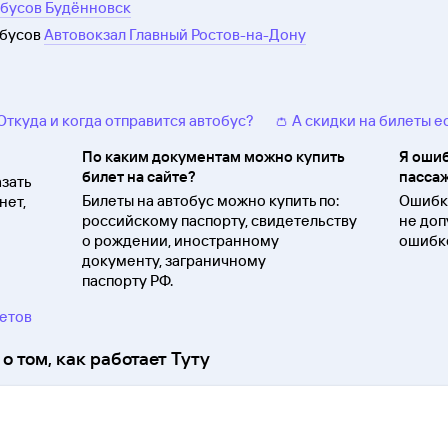
обусов Будённовск
обусов
Автовокзал Главный Ростов-на-Дону
 Откуда и когда отправится автобус?
👛 А скидки на билеты е
По каким документам можно купить
Я ошиб
билет на сайте?
пассаж
зать
Билеты на автобус можно купить по:
Ошибки
нет,
российскому паспорту, свидетельству
не доп
о
рождении, иностранному
ошибко
документу, заграничному
паспорту
РФ.
ветов
о том, как работает Туту