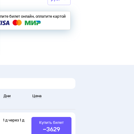
пите билет онлайн, оплатите картой
Дни
Цена
1
д
через
1
д
Купить билет
~
3629