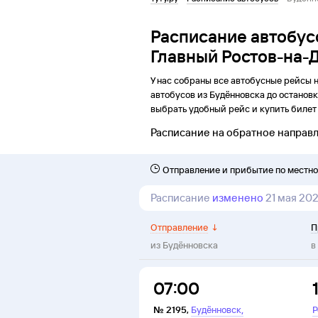
Расписание автобус
Главный Ростов-на-
У нас собраны все автобусные рейсы 
автобусов из
Будённовска
до
останов
выбрать удобный рейс и купить билет 
Расписание на обратное направ
Отправление и прибытие по местн
Расписание
изменено
21 мая 20
Отправление
↓
П
из
Будённовска
в
07:00
,
№
2195
,
Будённовск
Р