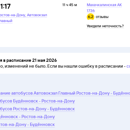
11:17
11 ч 45 м
Махачкалинская АК
1736
,
остов-на-Дону
Автовокзал
6,2
отзывы
лавный
Увидели неточность?
 в расписание 21 мая 2026
но, изменений не было.
Если вы нашли ошибку в расписании -
с
ание автобусов Автовокзал Главный Ростов-на-Дону - Будённ
бусов Будённовск - Ростов-на-Дону
бусов Ростов-на-Дону - Будённовск
дённовск - Ростов-на-Дону
стов-на-Дону - Будённовск