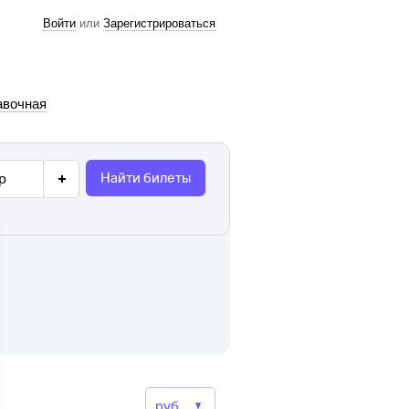
Войти
или
Зарегистрироваться
авочная
Найти билеты
р