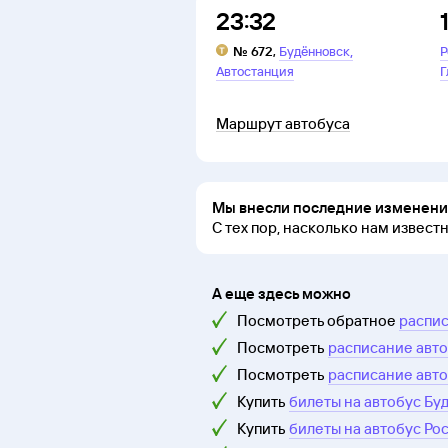
23:32
,
№
672
,
Будённовск
Р
Автостанция
Г
Маршрут автобуса
Мы внесли последние изменения
С тех пор, насколько нам извест
А еще здесь можно
Посмотреть обратное
распис
Посмотреть
расписание авто
Посмотреть
расписание авто
Купить
билеты на автобус Бу
Купить
билеты на автобус Ро