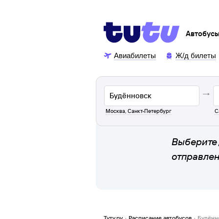
Автобус
Авиабилеты
Ж/д билеты
Москва
,
Санкт-Петербург
С
Выберите 
отправле
Туту.ру
·
Расписание автобусов
·
Будённ