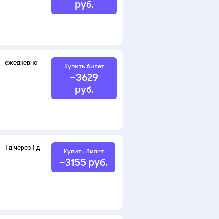
руб.
ежедневно
Купить билет
~
3629
руб.
1
д
через
1
д
Купить билет
~
3155
руб.