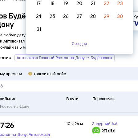
17
18
19
20
21
22
23
ов Будённовск → Автовокзал
24
25
26
27
28
29
30
Ку
Дону
31
на любую дату. Вы можете узнать точное расписание
ки
Автовокзал Главный
в
Ростов-на-Дону
на
2026
год,
Сегодня
онлайн за 5 минут.
ление
Автовокзал Главный Ростов-на-Дону → Будённовск
ому времени
транзитный рейс
26
рибытие
В пути
Перевозчик
Ростов-на-Дону
17:26
10 ч 26 м
Задурний А.А.
8,6
отзывы
,
остов-на-Дону
Автовокзал