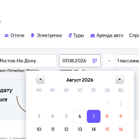
ы
Отели
Электрички
Туры
Аренда авто
Спр
1
пассажи
анкт-Петербург
,
Москва
сегодня,
завтра
Август 2026
дату
ПН
ВТ
СР
ЧТ
ПТ
СБ
ВС
ния
1
2
3
4
5
6
7
8
9
10
11
12
13
14
15
16
овск → Автовокзал Главный Ростов-на-Дону