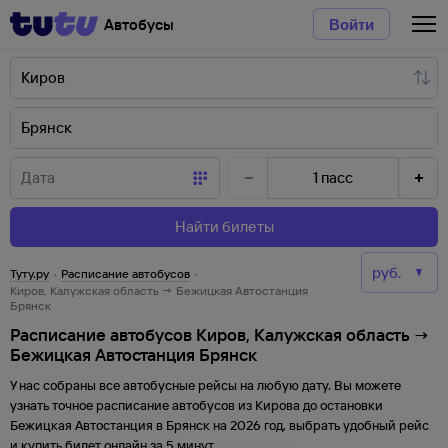
Автобусы
Войти
1
пасс
Найти билеты
Туту.ру
·
Расписание автобусов
·
Киров, Калужская область → Бежицкая Автостанция
Брянск
Расписание автобусов Киров, Калужская область →
Бежицкая Автостанция Брянск
У нас собраны все автобусные рейсы на любую дату. Вы можете
узнать точное расписание автобусов из
Кирова
до
остановки
Бежицкая Автостанция
в
Брянск
на
2026
год, выбрать удобный рейс
и купить билет онлайн за 5 минут.