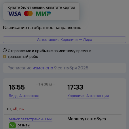
Купите билет онлайн, оплатите картой
Расписание на обратное направление
Автостанция Кореличи → Лида
Отправление и прибытие по местному времени
транзитный рейс
Расписание
изменено
9 сентября 2025
1 ч 38 м
15:55
17:33
,
,
Лида
Автовокзал
Кореличи
Автостанция
пт
,
сб
,
вс
Маршрут автобуса
Миноблавтотранс АП №1
9,7
отзывы