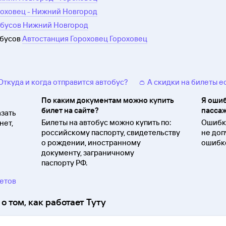
роховец - Нижний Новгород
обусов Нижний Новгород
обусов
Автостанция Гороховец Гороховец
 Откуда и когда отправится автобус?
👛 А скидки на билеты е
По каким документам можно купить
Я ошиб
билет на сайте?
пассаж
зать
Билеты на автобус можно купить по:
Ошибки
нет,
российскому паспорту, свидетельству
не доп
о
рождении, иностранному
ошибко
документу, заграничному
паспорту
РФ.
ветов
о том, как работает Туту