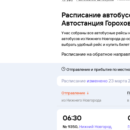
Расписание автобус
Автостанция Горохо
У нас собраны все автобусные рейсы 
автобусов из
Нижнего Новгорода
до
ос
выбрать удобный рейс и купить билет 
Расписание на обратное направ
Отправление и прибытие по местн
Расписание
изменено
23 марта 
Отправление
↓
П
из
Нижнего Новгорода
в
06:30
,
№
9350
,
Нижний Новгород
Г