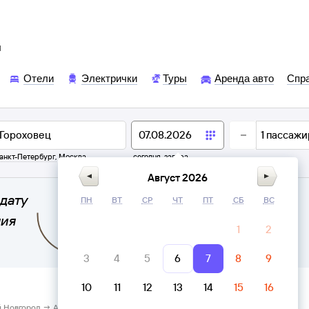
ы
Отели
Электрички
Туры
Аренда авто
Спр
1
пассажи
анкт-Петербург
,
Москва
сегодня,
завтра
Август 2026
дату
ПН
ВТ
СР
ЧТ
ПТ
СБ
ВС
ния
1
2
3
4
5
6
7
8
9
10
11
12
13
14
15
16
 Новгород → Автостанция Гороховец Гороховец