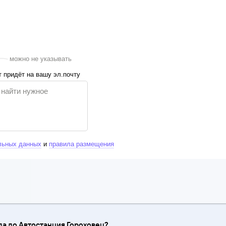
можно не указывать
 придёт на вашу эл.почту
льных данных
и
правила размещения
да до Автостанция Гороховец?