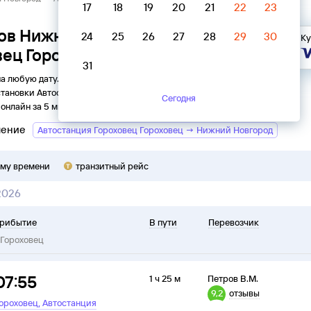
17
18
19
20
21
22
23
ов Нижний Новгород →
24
25
26
27
28
29
30
Ку
вец Гороховец
31
на любую дату. Вы можете узнать точное расписание
тановки
Автостанция Гороховец
в
Гороховец
на
2026
год,
Сегодня
онлайн за 5 минут.
ление
Автостанция Гороховец Гороховец → Нижний Новгород
ому времени
транзитный рейс
2026
рибытие
В пути
Перевозчик
Гороховец
07:55
1 ч 25 м
Петров В.М.
9,2
отзывы
,
ороховец
Автостанция