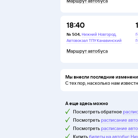
Маршрут автобуса
18:40
,
№
504
,
Нижний Новгород
Г
Автовокзал ТПУ Канавинский
Г
Маршрут автобуса
Мы внесли последние изменения
С тех пор, насколько нам извест
А еще здесь можно
Посмотреть обратное
распис
Посмотреть
расписание авто
Посмотреть
расписание авто
Купить
билеты на автобус Ни