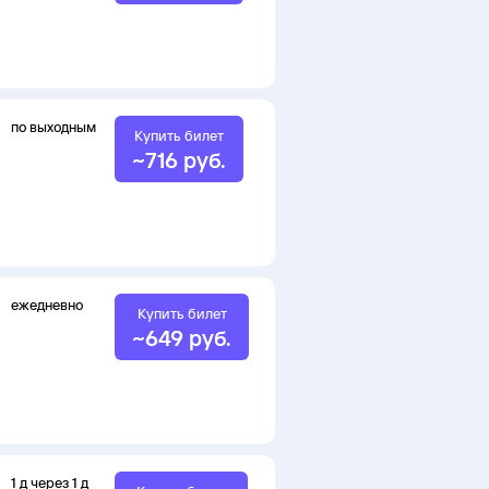
по выходным
Купить билет
~
716
руб.
ежедневно
Купить билет
~
649
руб.
1
д
через
1
д