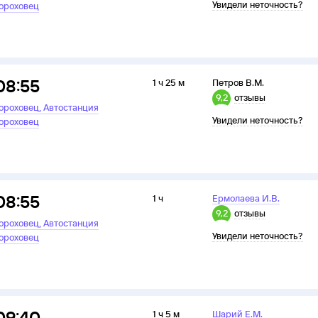
Увидели неточность?
ороховец
08:55
1 ч 25 м
Петров В.М.
9,2
отзывы
,
ороховец
Автостанция
Увидели неточность?
ороховец
08:55
1 ч
Ермолаева И.В.
9,2
отзывы
,
ороховец
Автостанция
Увидели неточность?
ороховец
09:40
1 ч 5 м
Шарий Е.М.