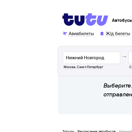
Автобус
Авиабилеты
Ж/д билеты
Москва
,
Санкт-Петербург
С
Выберите 
отправле
Туту.ру
·
Расписание автобусов
·
Нижний