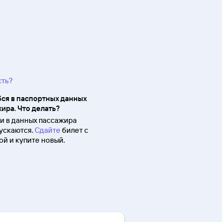
сть?
ся в паспортных данных
ира. Что делать?
 в данных пассажира
ускаются.
Сдайте
билет с
й и купите новый.