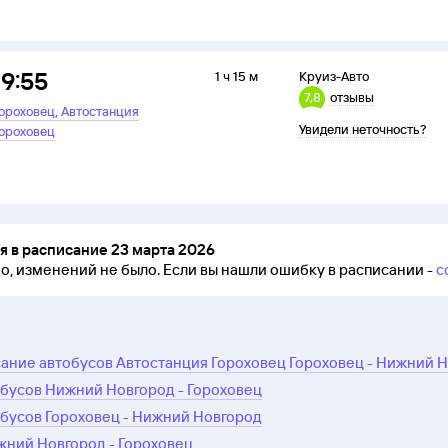
19:55
1 ч 15 м
Круиз-Авто
7,8
отзывы
,
ороховец
Автостанция
Увидели неточность?
ороховец
 в расписание 23 марта 2026
но, изменений не было.
Если вы нашли ошибку в расписании -
с
ание автобусов Автостанция Гороховец Гороховец - Нижний 
бусов Нижний Новгород - Гороховец
бусов Гороховец - Нижний Новгород
жний Новгород - Гороховец