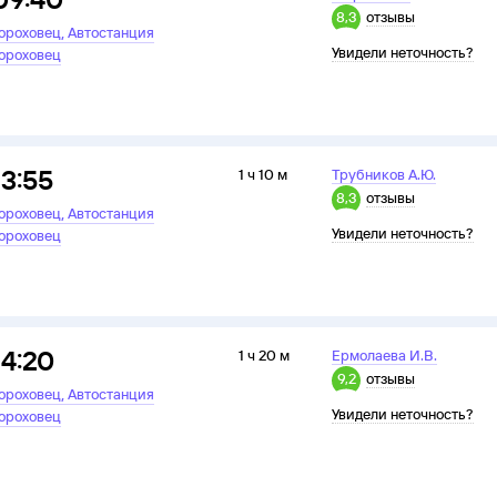
8,3
отзывы
,
ороховец
Автостанция
Увидели неточность?
ороховец
13:55
1 ч 10 м
Трубников А.Ю.
8,3
отзывы
,
ороховец
Автостанция
Увидели неточность?
ороховец
14:20
1 ч 20 м
Ермолаева И.В.
9,2
отзывы
,
ороховец
Автостанция
Увидели неточность?
ороховец