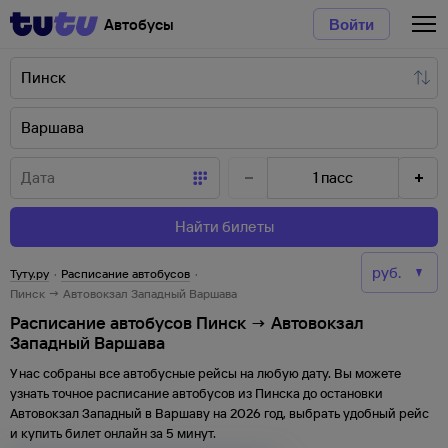
Автобусы
Войти
1
пасс
Найти билеты
Туту.ру
·
Расписание автобусов
·
Пинск → Автовокзал Западный Варшава
Расписание автобусов Пинск → Автовокзал
Западный Варшава
У нас собраны все автобусные рейсы на любую дату. Вы можете
узнать точное расписание автобусов из
Пинска
до
остановки
Автовокзал Западный
в
Варшаву
на
2026
год, выбрать удобный рейс
и купить билет онлайн за 5 минут.