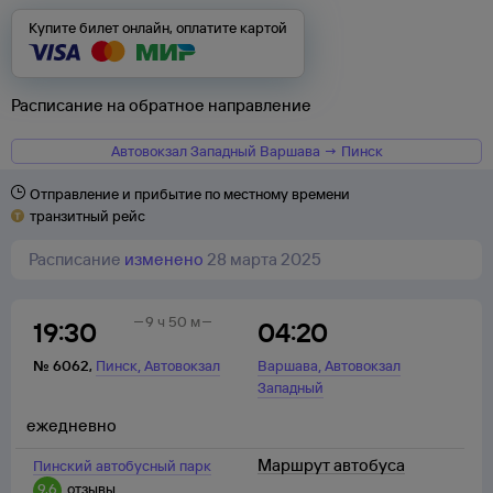
Купите билет онлайн, оплатите картой
Расписание на обратное направление
Автовокзал Западный Варшава → Пинск
Отправление и прибытие по местному времени
транзитный рейс
Расписание
изменено
28 марта 2025
9 ч 50 м
19:30
04:20
,
,
№
6062
,
Пинск
Автовокзал
Варшава
Автовокзал
Западный
ежедневно
Маршрут автобуса
Пинский автобусный парк
9,6
отзывы