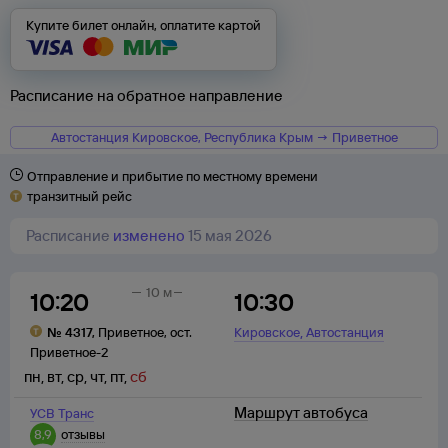
Купите билет онлайн, оплатите картой
Расписание на обратное направление
Автостанция Кировское, Республика Крым → Приветное
Отправление и прибытие по местному времени
транзитный рейс
Расписание
изменено
15 мая 2026
10 м
10:20
10:30
,
№
4317
,
Приветное
,
ост.
Кировское
Автостанция
Приветное-2
пн
,
вт
,
ср
,
чт
,
пт
,
сб
Маршрут автобуса
УСВ Транс
8,9
отзывы