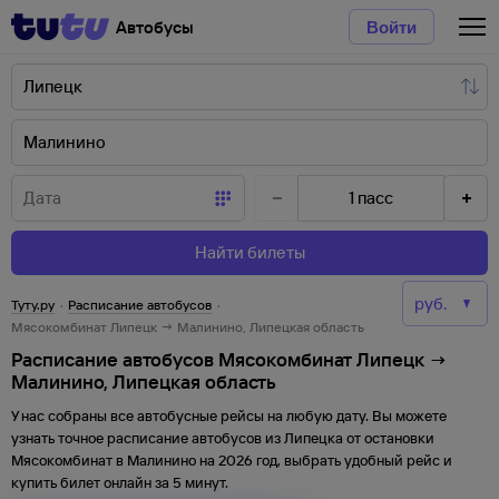
Автобусы
Войти
1
пасс
Найти билеты
Туту.ру
·
Расписание автобусов
·
Мясокомбинат Липецк → Малинино, Липецкая область
Расписание автобусов Мясокомбинат Липецк →
Малинино, Липецкая область
У нас собраны все автобусные рейсы на любую дату. Вы можете
узнать точное расписание автобусов из
Липецка
от
остановки
Мясокомбинат
в
Малинино
на
2026
год, выбрать удобный рейс и
купить билет онлайн за 5 минут.