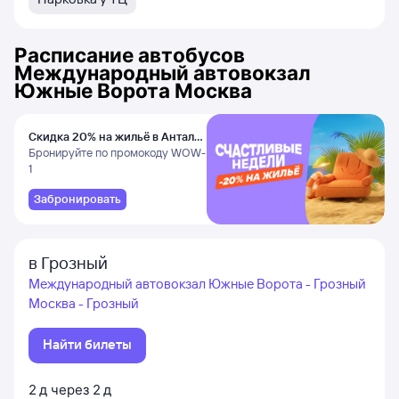
Расписание автобусов
Международный автовокзал
Южные Ворота Москва
Скидка 20% на жильё в Анталье
и Даламане
Бронируйте по промокоду WOW-
1
Забронировать
в Грозный
Международный автовокзал Южные Ворота - Грозный
Москва - Грозный
Найти билеты
2
д
через
2
д