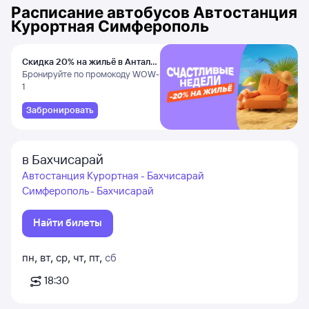
Расписание автобусов
Автостанция
Курортная Симферополь
Скидка 20% на жильё в Анталье
и Даламане
Бронируйте по промокоду WOW-
1
Забронировать
в Бахчисарай
Автостанция Курортная - Бахчисарай
Симферополь - Бахчисарай
Найти билеты
пн
,
вт
,
ср
,
чт
,
пт
,
сб
18:30