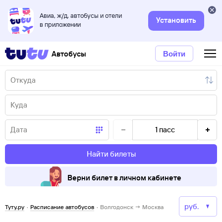
Авиа, ж/д, автобусы и отели
Установить
в приложении
Автобусы
Войти
1
пасс
Найти билеты
Верни билет в личном кабинете
Туту.ру
·
Расписание автобусов
·
Волгодонск → Москва