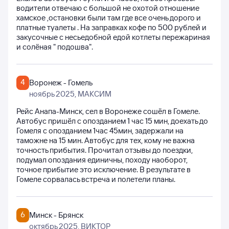
водители отвечаю с большой не охотой отношение
хамское ,остановки были там где все очень дорого и
платные туалеты . На заправках кофе по 500 рублей и
закусочные с несьедобной едой котлеты пережариная
и солёная " подошва".
4
Воронеж - Гомель
ноябрь 2025
, МАКСИМ
Рейс Анапа-Минск, сел в Воронеже сошёл в Гомеле.
Автобус пришёл с опозданием 1 час 15 мин, доехать до
Гомеля с опозданием 1час 45мин, задержали на
таможне на 15 мин. Автобус для тех, кому не важна
точность прибытия. Прочитал отзывы до поездки,
подумал опоздания единичны, походу наоборот,
точное прибытие это исключение. В результате в
Гомеле сорвалась встреча и полетели планы.
6
Минск - Брянск
октябрь 2025
, ВИКТОР