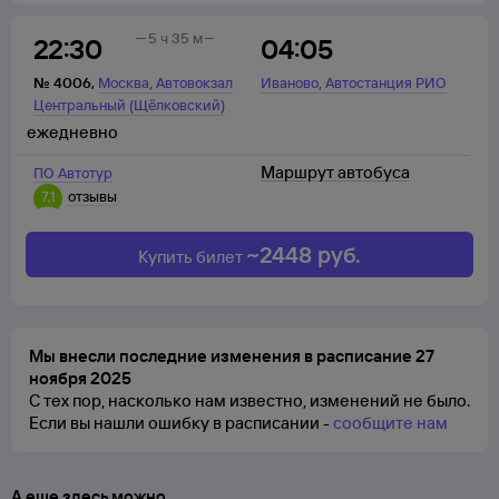
5 ч 35 м
22:30
04:05
,
,
№
4006
,
Москва
Автовокзал
Иваново
Автостанция РИО
Центральный (Щёлковский)
ежедневно
Маршрут автобуса
ПО Автотур
7,1
отзывы
~
2448
руб.
Купить билет
Мы внесли последние изменения в расписание 27
ноября 2025
С тех пор, насколько нам известно, изменений не было.
Если вы нашли ошибку в расписании -
сообщите нам
А еще здесь можно