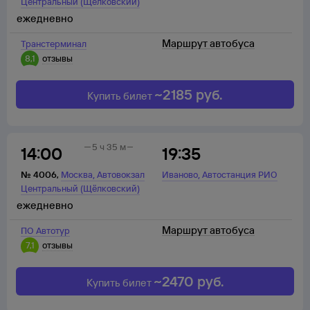
Центральный (Щёлковский)
ежедневно
Маршрут автобуса
Транстерминал
8,1
отзывы
~
2185
руб.
Купить билет
5 ч 35 м
14:00
19:35
,
,
№
4006
,
Москва
Автовокзал
Иваново
Автостанция РИО
Центральный (Щёлковский)
ежедневно
Маршрут автобуса
ПО Автотур
7,1
отзывы
~
2470
руб.
Купить билет