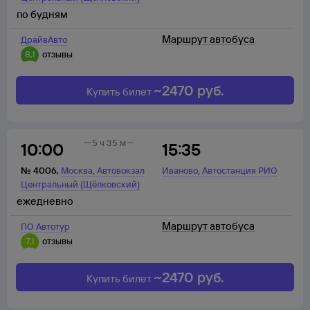
по будням
Маршрут автобуса
ДрайвАвто
8,1
отзывы
~
2470
руб.
Купить билет
5 ч 35 м
10:00
15:35
,
,
№
4006
,
Москва
Автовокзал
Иваново
Автостанция РИО
Центральный (Щёлковский)
ежедневно
Маршрут автобуса
ПО Автотур
7,1
отзывы
~
2470
руб.
Купить билет