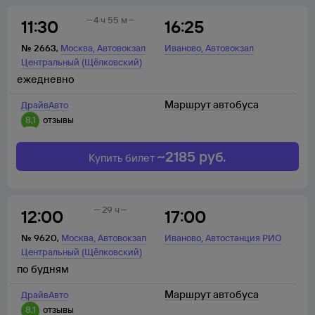
4 ч 55 м
11:30
16:25
,
,
№
2663
,
Москва
Автовокзал
Иваново
Автовокзал
Центральный (Щёлковский)
ежедневно
Маршрут автобуса
ДрайвАвто
8,1
отзывы
~
2185
руб.
Купить билет
29 ч
12:00
17:00
,
,
№
9620
,
Москва
Автовокзал
Иваново
Автостанция РИО
Центральный (Щёлковский)
по будням
Маршрут автобуса
ДрайвАвто
8,1
отзывы