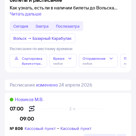
Как узнать, есть ли в наличии билеты до Вольска
Читать дальше
Сегодня
Завтра
Послезавтра
Вольск
→
Базарный Карабулак
Расписание по местному времени
Сортировка
Время
Отправление
Прибы
Время отправления
любое
любое
любое
Расписание
изменено
24 апреля 2026
Новиков М.В.
07:00
2 ч
09:00
№
806
Кассовый пункт
–
Кассовый пункт