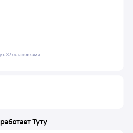
у с 37 остановками
 работает Туту