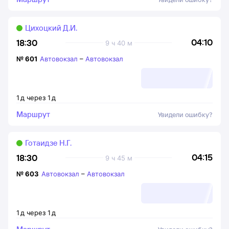
Цихоцкий Д.И.
04:10
18:30
9 ч 40 м
№
601
Автовокзал
–
Автовокзал
1
д
через
1
д
Маршрут
Увидели ошибку?
Готаидзе Н.Г.
04:15
18:30
9 ч 45 м
№
603
Автовокзал
–
Автовокзал
1
д
через
1
д