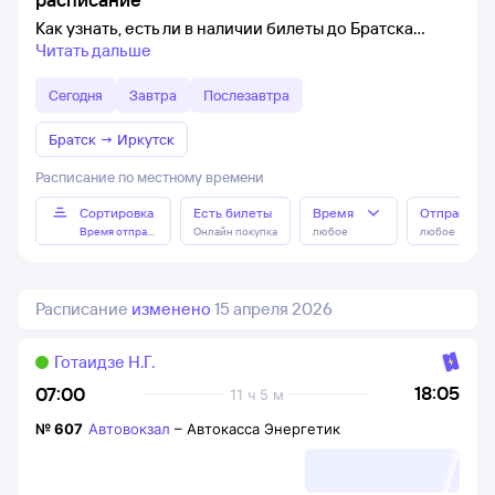
Как узнать, есть ли в наличии билеты до Братска
Читать дальше
Сегодня
Завтра
Послезавтра
Братск
→
Иркутск
Расписание по местному времени
Сортировка
Есть билеты
Время
Отправлен
Время отправления
Онлайн покупка
любое
любое
Расписание
изменено
15 апреля 2026
Готаидзе Н.Г.
18:05
07:00
11 ч 5 м
№
607
Автовокзал
–
Автокасса Энергетик