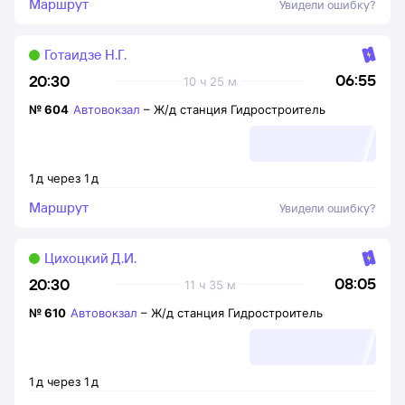
Маршрут
Увидели ошибку?
Готаидзе Н.Г.
06:55
20:30
10 ч 25 м
№
604
Автовокзал
–
Ж/д станция Гидростроитель
1
д
через
1
д
Маршрут
Увидели ошибку?
Цихоцкий Д.И.
08:05
20:30
11 ч 35 м
№
610
Автовокзал
–
Ж/д станция Гидростроитель
1
д
через
1
д