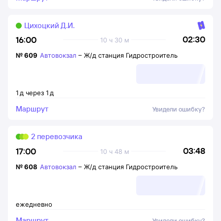
Цихоцкий Д.И.
02:30
16:00
10 ч 30 м
№
609
Автовокзал
–
Ж/д станция Гидростроитель
1
д
через
1
д
Маршрут
Увидели ошибку?
2 перевозчика
03:48
17:00
10 ч 48 м
№
608
Автовокзал
–
Ж/д станция Гидростроитель
ежедневно
Маршрут
Увидели ошибку?