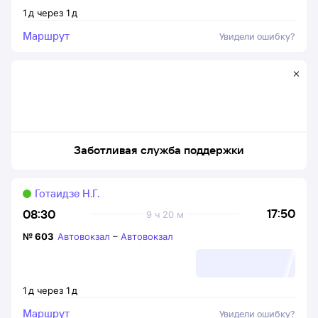
1
д
через
1
д
Маршрут
Увидели ошибку?
Заботливая служба поддержки
Готаидзе Н.Г.
17:50
08:30
9 ч 20 м
№
603
Автовокзал
–
Автовокзал
1
д
через
1
д
Маршрут
Увидели ошибку?