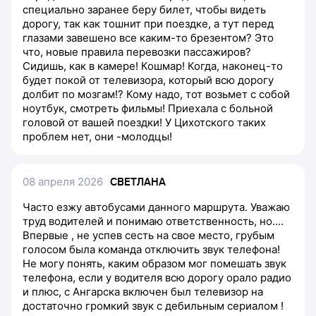
специально заранее беру билет, чтобы видеть
дорогу, так как тошнит при поездке, а тут перед
глазами завешено все каким-то брезентом? Это
что, новые правила перевозки пассажиров?
Сидишь, как в камере! Кошмар! Когда, наконец-то
будет покой от телевизора, который всю дорогу
долбит по мозгам!? Кому надо, тот возьмет с собой
ноутбук, смотреть фильмы! Приехала с больной
головой от вашей поездки! У Цихотского таких
проблем нет, они -молодцы!
08 апреля 2026
СВЕТЛАНА
Часто езжу автобусами данного маршрута. Уважаю
труд водителей и понимаю ответственность, но....
Впервые , не успев сесть на свое место, грубым
голосом была команда отключить звук телефона!
Не могу понять, каким образом мог помешать звук
телефона, если у водителя всю дорогу орало радио
и плюс, с Ангарска включен был телевизор на
достаточно громкий звук с дебильным сериалом !