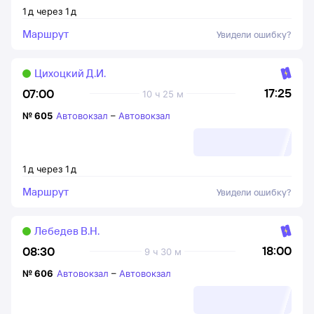
1
д
через
1
д
Маршрут
Увидели ошибку?
Цихоцкий Д.И.
17:25
07:00
10 ч 25 м
№
605
Автовокзал
–
Автовокзал
1
д
через
1
д
Маршрут
Увидели ошибку?
Лебедев В.Н.
18:00
08:30
9 ч 30 м
№
606
Автовокзал
–
Автовокзал