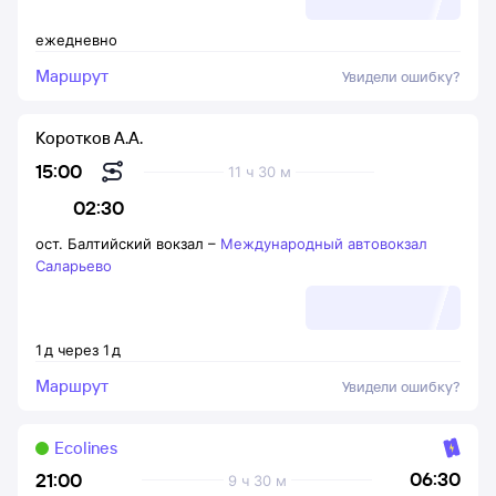
ежедневно
Маршрут
Увидели ошибку?
Коротков А.А.
15:00
11 ч 30 м
02:30
ост. Балтийский вокзал
–
Международный автовокзал
Саларьево
1
д
через
1
д
Маршрут
Увидели ошибку?
Ecolines
06:30
21:00
9 ч 30 м