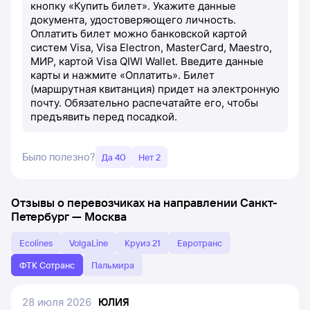
кнопку «Купить билет». Укажите данные
документа, удостоверяющего личность.
Оплатить билет можно банковской картой
систем Visa, Visa Electron, MasterCard, Maestro,
МИР, картой Visa QIWI Wallet. Введите данные
карты и нажмите «Оплатить». Билет
(маршрутная квитанция) придет на электронную
почту. Обязательно распечатайте его, чтобы
предъявить перед посадкой.
Было полезно?
Да 40
Нет 2
Отзывы о перевозчиках на направлении
Санкт-
Петербург
—
Москва
Ecolines
VolgaLine
Круиз 21
Евротранс
ФТК Сотранс
Пальмира
28 июля 2026
ЮЛИЯ