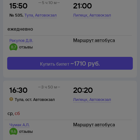
5 ч 10 м
15:50
21:00
,
,
№
535
,
Тула
Автовокзал
Липецк
Автовокзал
ежедневно
Маршрут автобуса
Ракулов Д.В.
8,7
отзывы
~
1710
руб.
Купить билет
3 ч 50 м
16:30
20:20
,
Тула
,
ост. Автовокзал
Липецк
Автовокзал
ср
,
сб
Маршрут автобуса
Чумак А.Л.
9,6
отзывы