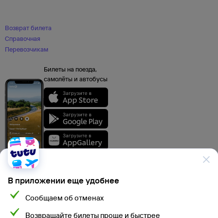
Возврат билета
Справочная
Перевозчикам
Билеты на поезда,
самолёты и автобусы
В приложении еще удобнее
Сообщаем об отменах
Данные, используемые на сайте Туту.ру, включая стоимость электронных
Возвращайте билеты проще и быстрее
авиа- и ж/д билетов, электронных билетов на автобусы и туристского