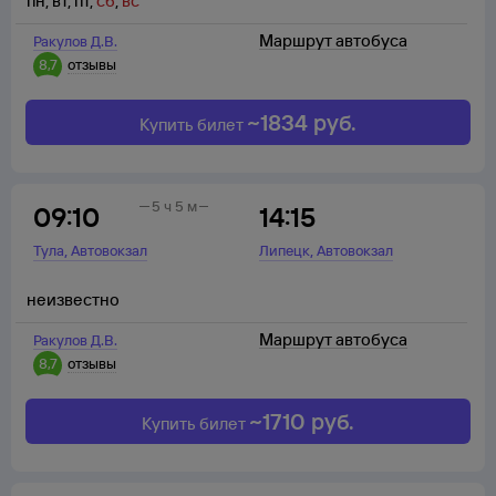
пн
,
вт
,
пт
,
сб
,
вс
Маршрут автобуса
Ракулов Д.В.
8,7
отзывы
~
1834
руб.
Купить билет
5 ч 5 м
09:10
14:15
,
,
Тула
Автовокзал
Липецк
Автовокзал
неизвестно
Маршрут автобуса
Ракулов Д.В.
8,7
отзывы
~
1710
руб.
Купить билет