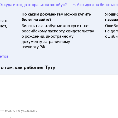
 Откуда и когда отправится автобус?
👛 А скидки на билеты е
По каким документам можно купить
Я ошиб
билет на сайте?
пассаж
зать
Билеты на автобус можно купить по:
Ошибки
нет,
российскому паспорту, свидетельству
не доп
о
рождении, иностранному
ошибко
документу, заграничному
паспорту
РФ.
ветов
о том, как работает Туту
можно не указывать