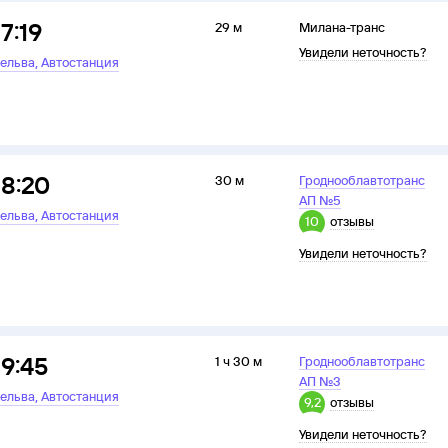
17:19
29 м
Милана-транс
Увидели неточность?
,
ельва
Автостанция
18:20
30 м
Гроднооблавтотранс
АП №5
,
ельва
Автостанция
10
отзывы
Увидели неточность?
19:45
1 ч 30 м
Гроднооблавтотранс
АП №3
,
ельва
Автостанция
9,2
отзывы
Увидели неточность?