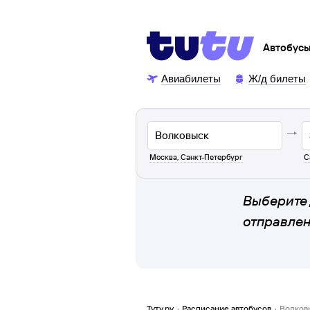
Автобус
Авиабилеты
Ж/д билеты
Москва
,
Санкт-Петербург
С
Выберите 
отправле
Туту.ру
·
Расписание автобусов
·
Волков