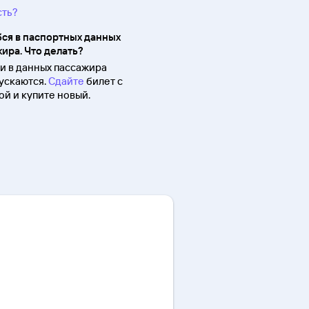
сть?
ся в паспортных данных
ира. Что делать?
 в данных пассажира
ускаются.
Сдайте
билет с
й и купите новый.