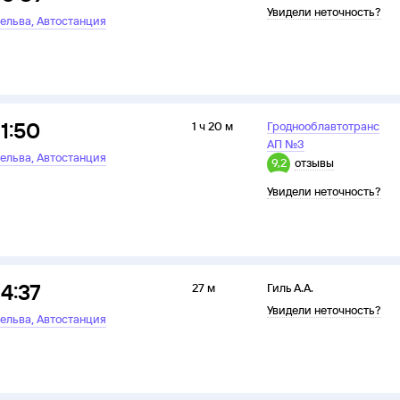
Увидели неточность?
,
ельва
Автостанция
11:50
1 ч 20 м
Гроднооблавтотранс
АП №3
,
ельва
Автостанция
9,2
отзывы
Увидели неточность?
14:37
27 м
Гиль А.А.
Увидели неточность?
,
ельва
Автостанция