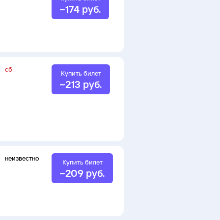
~
174
руб.
сб
Купить билет
~
213
руб.
неизвестно
Купить билет
~
209
руб.