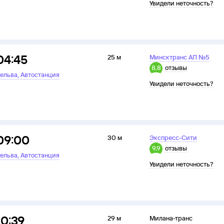
Увидели неточность?
04:45
25 м
Минсктранс АП №5
8,8
отзывы
,
ельва
Автостанция
Увидели неточность?
09:00
30 м
Экспресс-Сити
9,9
отзывы
,
ельва
Автостанция
Увидели неточность?
10:39
29 м
Милана-транс