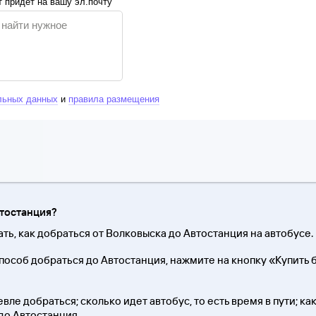
 придёт на вашу эл.почту
льных данных
и
правила размещения
втостанция?
ть, как добраться от Волковыска до Автостанция на автобусе.
пособ добраться до Автостанция, нажмите на кнопку «Купить
вле добраться; сколько идет автобус, то есть время в пути; ка
до Автостанция.