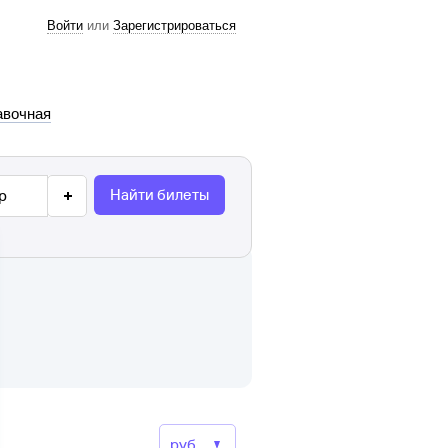
Войти
или
Зарегистрироваться
авочная
Найти билеты
р