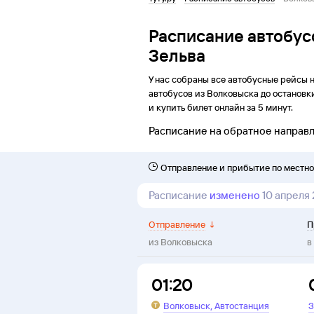
Расписание автобус
Зельва
У нас собраны все автобусные рейсы 
автобусов из
Волковыска
до
остановк
и купить билет онлайн за 5 минут.
Расписание на обратное направ
Отправление и прибытие по местн
Расписание
изменено
10 апреля
Отправление
↓
П
из
Волковыска
в
01:20
,
Волковыск
Автостанция
З