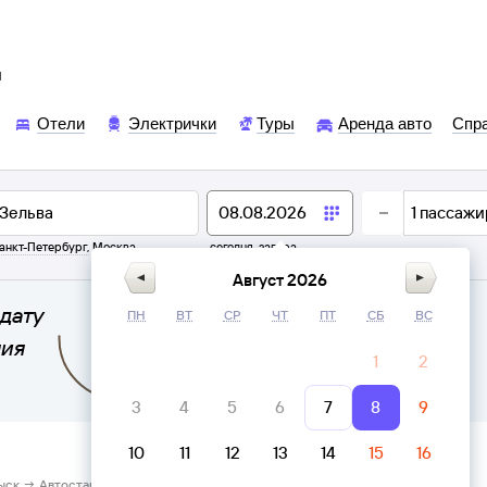
ы
Отели
Электрички
Туры
Аренда авто
Спр
1
пассажи
анкт-Петербург
,
Москва
сегодня,
завтра
Август 2026
дату
ПН
ВТ
СР
ЧТ
ПТ
СБ
ВС
ния
1
2
3
4
5
6
7
8
9
10
11
12
13
14
15
16
ыск → Автостанция Зельва