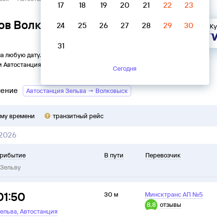
17
18
19
20
21
22
23
ов Волковыск → Автостанция
24
25
26
27
28
29
30
Ку
31
на любую дату. Вы можете узнать точное расписание
и
Автостанция
в
Зельву
на
2026
год, выбрать удобный рейс
Сегодня
ление
Автостанция Зельва → Волковыск
ому времени
транзитный рейс
 2026
рибытие
В пути
Перевозчик
Зельву
01:50
30 м
Минсктранс АП №5
8,8
отзывы
,
ельва
Автостанция