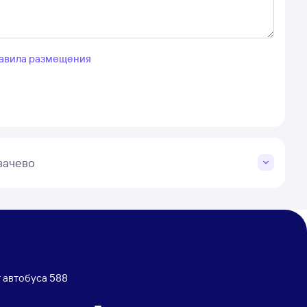
авила размещения
вачево
 автобуса 588