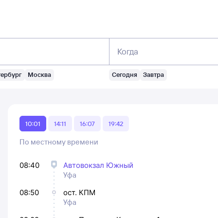
Когда
тербург
Москва
Сегодня
Завтра
10:01
14:11
16:07
19:42
По местному времени
08:40
Автовокзал Южный
Уфа
08:50
ост. КПМ
Уфа