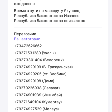
ежедневно
Время в пути по маршруту
Якупово,
Республика Башкортостан
Ивачево,
Республика Башкортостан
неизвестно
Перевозчик
Башавтотранс
+73472626662
+79371531280 (Учалы)
+79373301404 (Белорецк)
+79374929199 (Б. Гражданская)
+79374929205 (ст. Злобина)
+79374929198 (Дема)
+79279226938 (Салават)
+79374901939 (Ишимбай)
+79371649104 (Кумертау)
+79374927529 (Мелеуз)