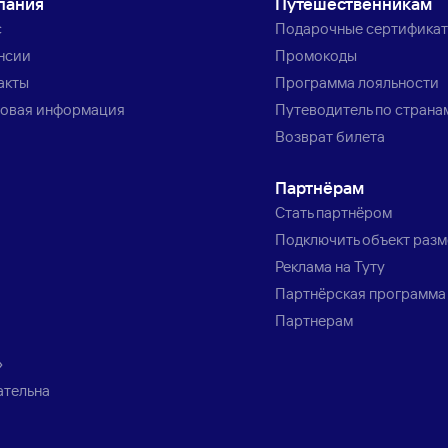
пания
Путешественникам
с
Подарочные сертифика
нсии
Промокоды
акты
Программа лояльности
овая информация
Путеводитель по страна
Возврат билета
Партнёрам
Стать партнёром
Подключить объект раз
Реклама на Туту
Партнёрская программа
Партнерам
»
ательна