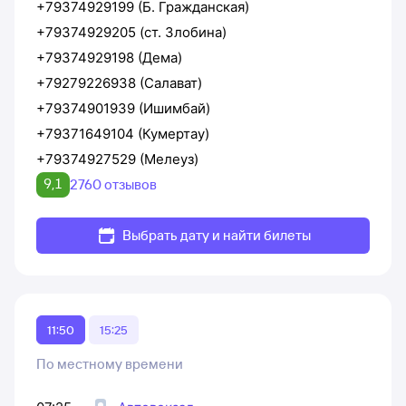
+79374929199 (Б. Гражданская)
+79374929205 (ст. Злобина)
+79374929198 (Дема)
+79279226938 (Салават)
+79374901939 (Ишимбай)
+79371649104 (Кумертау)
+79374927529 (Мелеуз)
9,1
2760 отзывов
Выбрать дату и найти билеты
11:50
15:25
По местному времени